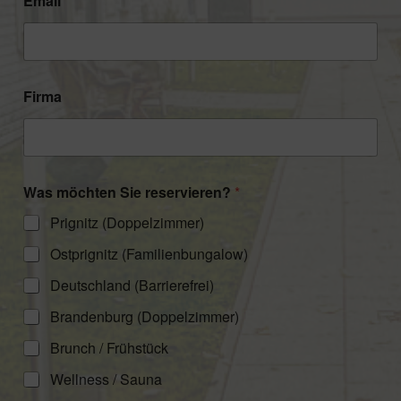
Email
*
e
l
e
f
o
Firma
n
Was möchten Sie reservieren?
*
Prignitz (Doppelzimmer)
Ostprignitz (Familienbungalow)
Deutschland (Barrierefrei)
Brandenburg (Doppelzimmer)
Brunch / Frühstück
Wellness / Sauna