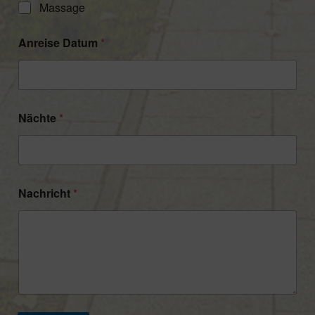
Massage
Anreise Datum
*
Nächte
*
Nachricht
*