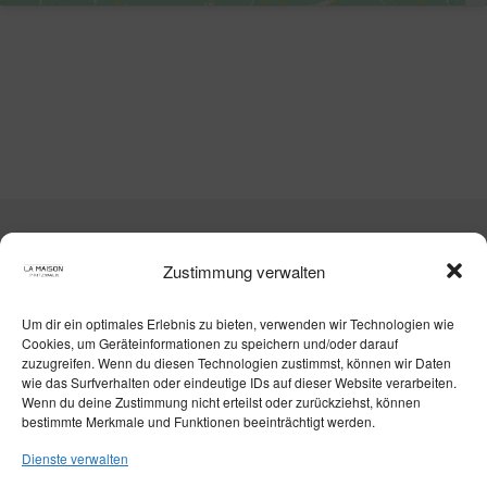
La Maison Pritzwalk
Zustimmung verwalten
© La Maison Bett & Bike GbR
Um dir ein optimales Erlebnis zu bieten, verwenden wir Technologien wie
Cookies, um Geräteinformationen zu speichern und/oder darauf
Wittstocker Chaussee 3, 16928 Pritzwalk
zuzugreifen. Wenn du diesen Technologien zustimmst, können wir Daten
info@lamaison-pritzwalk.de
wie das Surfverhalten oder eindeutige IDs auf dieser Website verarbeiten.
Wenn du deine Zustimmung nicht erteilst oder zurückziehst, können
+49 160 95431444
bestimmte Merkmale und Funktionen beeinträchtigt werden.
Dienste verwalten