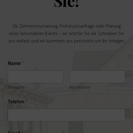
Sie!
Ob Zimmerreservierung, Frühstücksanfrage oder Planung
eines besonderen Events – wir sind für Sie da. Schreiben Sie
uns einfach und wir kümmern uns persönlich um Ihr Anliegen.
N
Name
*
ä
c
h
t
e
Vorname
Nachname
A
n
Telefon
*
r
e
i
s
e
T